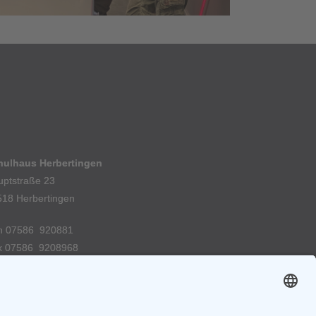
hulhaus Herbertingen
uptstraße 23
518 Herbertingen
n 07586 920881
x 07586 9208968
E-Mail