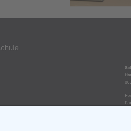
schule
Sc
Ha
88
Fo
Fa
►