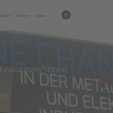
arbeit
Partner
Kontakt
hntklässler*innen