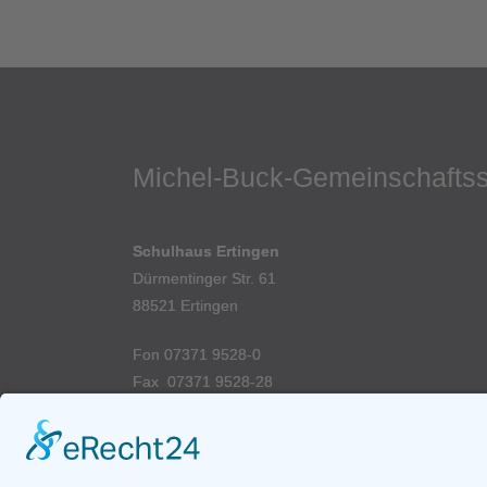
Michel-Buck-Gemeinschafts
Schulhaus Ertingen
Dürmentinger Str. 61
88521 Ertingen
Fon 07371 9528-0
Fax 07371 9528-28
►
E-Mail