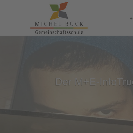
H
Der M+E-InfoTruc