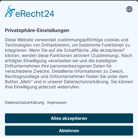
Schulhaus Herbertingen
Hauptstraße 23
88518 Herbertingen
Fon 07586 920881
Fax 07586 9208968
►
E-Mail
© Michel-Buck-Gemeinschaftsschule
⇒
Login