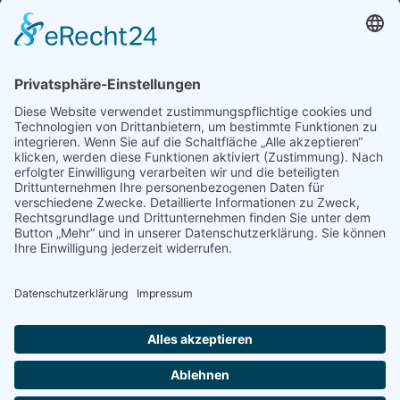
Schulhaus Herbertingen
Hauptstraße 23
88518 Herbertingen
Fon 07586 920881
Fax 07586 9208968
►
E-Mail
© Michel-Buck-Gemeinschaftsschule
⇒
Login