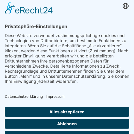
Schulhaus Herbertingen
Hauptstraße 23
88518 Herbertingen
Fon 07586 920881
Fax 07586 9208968
►
E-Mail
© Michel-Buck-Gemeinschaftsschule
⇒
Login