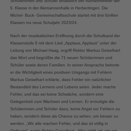
Schülerinnen und Schüler anlässlich der Aufnahmefeier der
5. Klasse in der Alemannenhalle in Herbertingen. Die
Michel- Buck- Gemeinschaftsschule startet mit drei fünften
Klassen ins neue Schuljahr 2023/24.
Nach der musikalischen Eröffnung durch die Schulband der
Klassenstufe 6 mit dem Lied „Applaus, Applaus“ unter der
Leitung von Michael Haag, ergriff Rektor Markus Geiselhart
das Wort und begrüßte die 71 neuen Schülerinnen und
Schüler sowie deren Familien. In seiner Ansprache betonte
er die Wichtigkeit eines positiven Umgangs mit Fehlern.
Markus Geiselhart erklärte, dass Fehler ein natürlicher
Bestandteil des Lernens und Lebens seien. Jeder mache
Fehler, und das sei keine Schwäche, sondern eine
Gelegenheit zum Wachsen und Lernen. Er ermutigte die
Schülerinnen und Schüler dazu, keine Angst vor Fehlern zu
haben, sondern diese als Chance zu sehen, um besser zu
werden. „Wir alle machen Fehler, und das ist völlig in
Ordnung“, sagte Rektor Geiselhart. „Was zählt, ist, wie wir