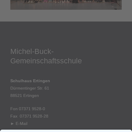
Michel-Buck-
Gemeinschaftsschule
Schulhaus Ertingen
Dürmentinger Str. 61
88521 Ertingen
Fon 07371 9528-0
Fax 07371 9528-28
►
E-Mail